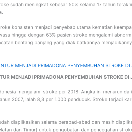
roke sudah meningkat sebesar 50% selama 17 tahun terakhir
a.
roke konsisten menjadi penyebab utama kematian keempat 
sa hingga dengan 63% pasien stroke mengalami abnormalit
acatan bentang panjang yang diakibatkannya menjadikannya
TUR MENJADI PRIMADONA PENYEMBUHAN STROKE DI 
onesia mengalami stroke per 2018. Angka ini menurun dari 
hun 2007, ialah 8,3 per 1.000 penduduk. Stroke terjadi ka
dah diaplikasikan selama berabad-abad dan masih diaplikas
elatan dan Timur) untuk pengobatan dan pencegahan strok