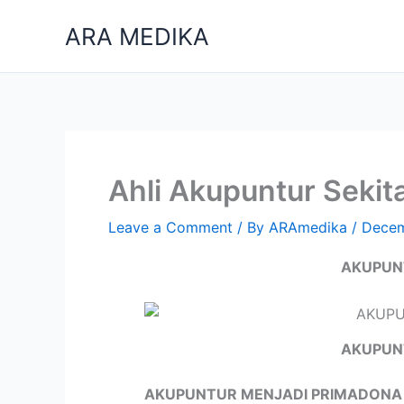
Skip
ARA MEDIKA
to
content
Ahli Akupuntur Sekit
Leave a Comment
/ By
ARAmedika
/
Decem
AKUPUN
AKUPUN
AKUPUNTUR MENJADI PRIMADONA