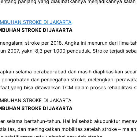
bentang panjang yang diakibatkannya menjadikannya salah
BUHAN STROKE DI JAKARTA
engalami stroke per 2018. Angka ini menurun dari lima tah
 2007, yakni 8,3 per 1.000 penduduk. Stroke terjadi seba
rapkan selama berabad-abad dan masih diaplikasikan secara
uk pengobatan dan pencegahan stroke, melengkapi perawata
aat yang bisa ditawarkan TCM dalam proses rehabilitasi s
BUHAN STROKE DI JAKARTA
ler selama bertahun-tahun. Hal ini sebab akupunktur mena
isitas, dan meningkatkan mobilitas setelah stroke – malah
 relatif aman untuk dipakai sesudah stroke.