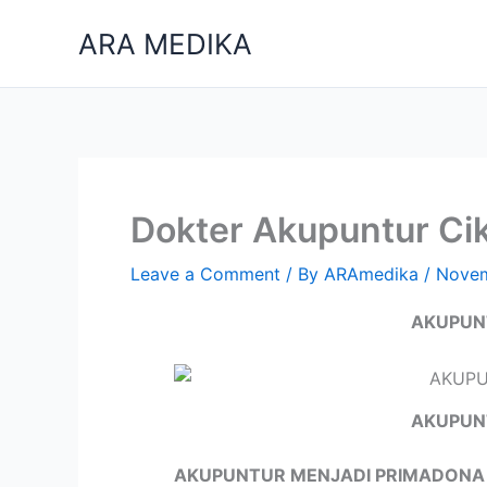
Skip
ARA MEDIKA
to
content
Dokter Akupuntur Ci
Leave a Comment
/ By
ARAmedika
/
Novem
AKUPUN
AKUPUN
AKUPUNTUR MENJADI PRIMADONA