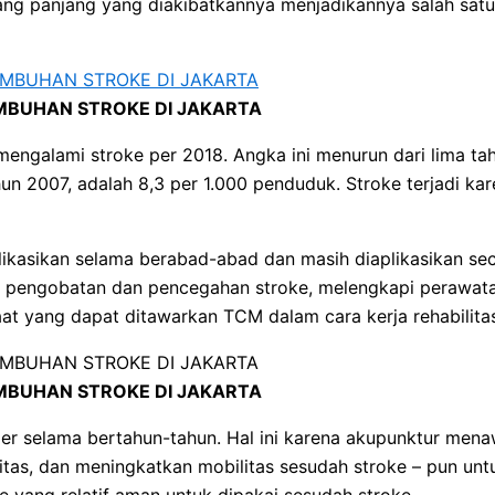
ang panjang yang diakibatkannya menjadikannya salah satu
BUHAN STROKE DI JAKARTA
engalami stroke per 2018. Angka ini menurun dari lima tah
 2007, adalah 8,3 per 1.000 penduduk. Stroke terjadi kar
ikasikan selama berabad-abad dan masih diaplikasikan seca
uk pengobatan dan pencegahan stroke, melengkapi perawata
t yang dapat ditawarkan TCM dalam cara kerja rehabilitas
BUHAN STROKE DI JAKARTA
ler selama bertahun-tahun. Hal ini karena akupunktur men
itas, dan meningkatkan mobilitas sesudah stroke – pun unt
ang relatif aman untuk dipakai sesudah stroke.