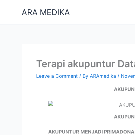
Skip
ARA MEDIKA
to
content
Terapi akupuntur Da
Leave a Comment
/ By
ARAmedika
/
Novem
AKUPUN
AKUPUN
AKUPUNTUR MENJADI PRIMADONA